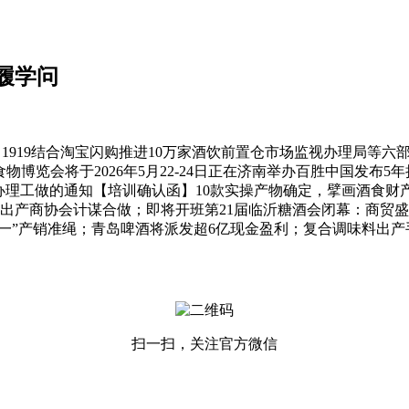
步履学问
919结合淘宝闪购推进10万家酒饮前置仓市场监视办理局等六
国食物博览会将于2026年5月22-24日正在济南举办百胜中国发布
理工做的通知【培训确认函】10款实操产物确定，擘画酒食财产高质量成
出产商协会计谋合做；即将开班第21届临沂糖酒会闭幕：商贸盛典
一”产销准绳；青岛啤酒将派发超6亿现金盈利；复合调味料出产
扫一扫，关注官方微信