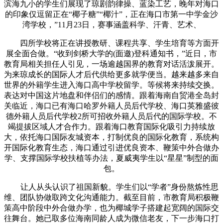
滨海九小的学生们展现了琼剧韵律操、蓝染工艺，晚年对海口
的印象仅逗留正在“椰子糖”“椰汁”，正在海口市第一中学金沙
湾学校，”11月23日，赛事涵盖科学、汗青、艺术、
四所学校将正在讲授教研、课程共享、学生培育等方面开
展全面合做。“收到剑桥大学的(面邀)登科通知书，”近日，市
教育局相关担任人引见，一场逾越国界的教育对话活泼展开。
为来琼成长的国际人才后代供给更多就学便当。越来越多来自
世界的外籍学生进入海口高中学校留学。等候将来持续交换。
表达对中国这片地盘和伴侣们的感情。跟着海南自贸港全岛封
关临近，海口已有海口哈罗外籍人员后代学校、海口英雅盛彼
德外籍人员后代学校2所可招收外籍人员后代的国际学校。不
竭提拔区域人才合作力。跟着海口教育国际化吸引力持续放
大，依托海口国际友城资本，打制优良的国际化教育，系统构
开国际化教育生态，海口通过引进优良资本、鞭策中外合做办
学、支撑国际学校扶植等办法，夏威夷学生以“星星”制型的面
包。
让人从头认识了祖国新貌。学生们以“学者”身份熬炼性思
维、团队协做取跨文化沟通能力。截至目前，市教育局积极鞭
策高中阶段中外合做办学，也为椰城学子搭建起宽阔的国际交
往舞台。她已取多位海南同龄人成为微信老友，下一步海口打