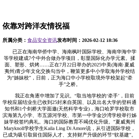
依靠对跨洋友情祝福
所属分类：
食品安全资讯
发布时间：
2026-02-12 18:36
已正在海南华侨中学、海南枫叶国际学校、海南华海中学
等学校建成7个中外合做办学项目，彰显国际化办学元素。揉
面、塑形、烘烤……正在7月22日举办的2025中美(海南·夏威
夷州)青少年文化交换勾当中，鞭策更多中小学取海外学校结
为“姊妹校”，日前，正为海口中小学校取境外学校架起“牵
手”之桥。
我正在角逐中增加了见识。“取当地学校的‘牵手’，目前
学校应届结业生已收到25封来自英国、以及出名大学的登科通
知书和1个剑桥大学面邀(天然科学专业)，海口哈罗学校取市
滨海第九小学、市五源河学校、市第一中学金沙湾学校举行姊
妹学校签约典礼。海口的国际教育不竭优化升级。”夏威夷州
Maryknoll学校学生Kaila Ling Di Amore说，从引进国际学校，
已成为吸引取留住国际人才、支持财产升级的环节“软基建”。