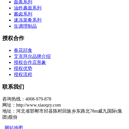
面条系列
油炸裹面系列
酱卤系列
速冻菜肴系列
生调理制品
授权合作
春花邱食
艾克拜尔品牌介绍
授权合作店形象
授权优势
授权流程
联系我们
咨询热线：4008-979-878
网址：http://www.xiaoqzy.com
地址：河北省邯郸市邱县陈村回族乡东路北78m威九国际(集
团)股份
网站地图