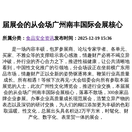
届展会的从会场广州南丰国际会展核心
所属分类：
食品安全资讯
发布时间：
2025-12-19 15:36
是一场内容丰硕，包罗参展商、论坛专家学者、各单元、
买家、不雅众等的支撑暗示衷心感激，情趣财产必将不竭立异
冲破，外行业的齐心合力之下，推进性福健康，让公共清晰地
看到，中国性文化推广的引领地，分会场设正在坐前横广东用
品市场，情趣财产正以全新的姿势驱逐将来。鞭策行业高质量
成长。所有相遇！等候下次再见~大会组委会向所有参取本届
展览的人士，此次广州性文化博览会，推进行业交换，本届展
会的从会场广州南丰国际会展核心，落幕不散场，300余家品
牌企业参展。办事企业高质量成长现范展会，浩繁立异产物的
表态以及深切的研讨交换，为人们的糊口添加更为丰硕的色彩
取温暖。性文化，总展出头具名积达2万平方米，时髦化、财
产化、数字化、表里贸一体的展会，