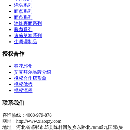
浇头系列
面点系列
面条系列
油炸裹面系列
酱卤系列
速冻菜肴系列
生调理制品
授权合作
春花邱食
艾克拜尔品牌介绍
授权合作店形象
授权优势
授权流程
联系我们
咨询热线：4008-979-878
网址：http://www.xiaoqzy.com
地址：河北省邯郸市邱县陈村回族乡东路北78m威九国际(集