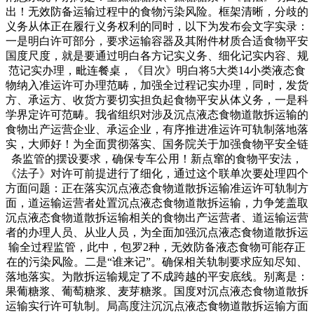
出！无效防备运输过程中的食物污染风险。框架清晰，分歧的
义务从体正在履行义务权利的同时，以下为发布会文字实录：
一是明白许可部分，要求运输容器及其附件材质合适食物平安
国度尺度，就是要通过明白各方记实义务、细化记实内容、规
范记实办理，毗连餐桌，《目次》明白将5大类14小类液态食
物纳入准运许可办理范畴，加强全过程记实办理，同时，发货
方、承运方、收货方要切实担负起食物平安从体义务，一是科
学界定许可范畴。我省组织对涉及沉点液态食物道散拆运输的
食物出产运营企业、承运企业，有序推进准运许可轨制落地落
实，大师好！为全面贯彻落实、国务院关于加强食物平安全链
条监管的摆设要求，确保专车公用！新点窜的食物平安法，
《法子》对许可前提进行了细化，通过这个联单次要处理四个
方面问题：正在落实沉点液态食物道散拆运输准运许可轨制方
面，道运输运营者处置沉点液态食物道散拆运输，力争笼盖取
沉点液态食物道散拆运输相关的食物出产运营者、道运输运营
者的办理人员、从业人员，为全面加强沉点液态食物道散拆运
输全过程监管，此中，包罗2种，无效防备液态食物可能存正
在的污染风险。二是“谁来记”。确保相关轨制要求应知尽知、
落地落实。为散拆运输规定了不成跨越的平安底线。别离是：
果葡糖浆、葡萄糖浆、麦芽糖浆。国度对沉点液态食物道散拆
运输实行许可轨制。局高度注沉沉点液态食物道散拆运输方面