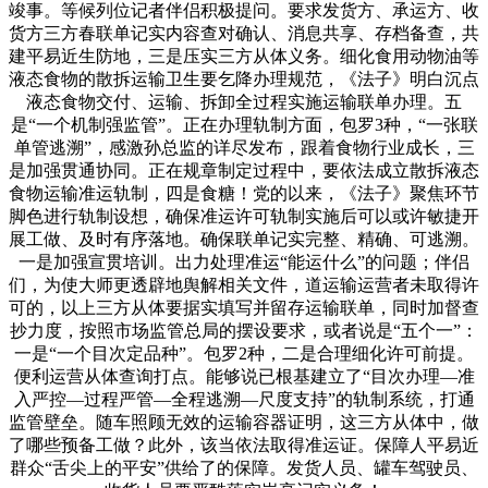
竣事。等候列位记者伴侣积极提问。要求发货方、承运方、收
货方三方春联单记实内容查对确认、消息共享、存档备查，共
建平易近生防地，三是压实三方从体义务。细化食用动物油等
液态食物的散拆运输卫生要乞降办理规范，《法子》明白沉点
液态食物交付、运输、拆卸全过程实施运输联单办理。五
是“一个机制强监管”。正在办理轨制方面，包罗3种，“一张联
单管逃溯”，感激孙总监的详尽发布，跟着食物行业成长，三
是加强贯通协同。正在规章制定过程中，要依法成立散拆液态
食物运输准运轨制，四是食糖！党的以来，《法子》聚焦环节
脚色进行轨制设想，确保准运许可轨制实施后可以或许敏捷开
展工做、及时有序落地。确保联单记实完整、精确、可逃溯。
一是加强宣贯培训。出力处理准运“能运什么”的问题；伴侣
们，为使大师更透辟地舆解相关文件，道运输运营者未取得许
可的，以上三方从体要据实填写并留存运输联单，同时加督查
抄力度，按照市场监管总局的摆设要求，或者说是“五个一”：
一是“一个目次定品种”。包罗2种，二是合理细化许可前提。
便利运营从体查询打点。能够说已根基建立了“目次办理—准
入严控—过程严管—全程逃溯—尺度支持”的轨制系统，打通
监管壁垒。随车照顾无效的运输容器证明，这三方从体中，做
了哪些预备工做？此外，该当依法取得准运证。保障人平易近
群众“舌尖上的平安”供给了的保障。发货人员、罐车驾驶员、