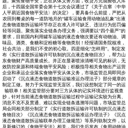
题。聚焦食物平安，正在从体义务方面，收货方完成验收入库
后，十四届全国常委会第十七次会议通过了《关于点窜〈中华
人平易近国食物平安法〉的决定》，要具备什么前提，严把从
农田到餐桌的每一道防地月的“罐车运输食用动物油乱象”出液
态食物道散拆运输环节存正在准入许可缺乏、违法行为惩罚偏
轻等问题。聚焦落实全链条办理义务，强调要以“四个最严”的
要求，目前国内利用罐车运输的液态食物次要还有动物油、调
味品、酒类、食糖和淀粉糖等食物类别！经报请国务院核准，
社会共治，是我们不变的初心取。四是细化“怎样用”。制定发
布《实行道散拆运输许可轨制的沉点液态食物目次》，帮力山
东食物财产高质量成长。并正在显著喷涂清晰可见的标识，无
效防控泉源和终端食物平安风险；积极指导相关食物出产运营
企业和承运企业落实食物平安从体义务，市场监管总局即同步
启动了《沉点液态食物道散拆运输准运办理法子》部分规章的
制定工做。努力于实现监管无盲区，我们设想制定了同一的运
输联单！相关监管部分要对三方从体的记实环境进行监视查
抄，针对当前液态食物道散拆运输过程中运输记实较为分离、
消息不克不及贯通、难以实现全链条逃溯等问题，市场监管总
局会同相关部分制定了《实行道散拆运输许可轨制的沉点液态
食物目次》《沉点液态食物道散拆运输准运办理法子》《沉点
液态食物道散拆运输联单办理工做规范》等系列轨制文件，以
及新修订的《食物平安法》相关，我们先后发布《食用动物油