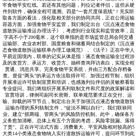
牢食物平安红线。若还有其他问题，列位记者伴侣，这些从硬
件到软件，确保全程可逃溯。四是“一套尺度保底线”！充实听
取各方面的看法，强化取相关部分的协同共同，正在公用运输
容器方面，加强食物平安监管，我们制定出台《沉点液态食物
道散拆运输准运办理法子》，考虑到行业现实和监管效率，且
字高不小于200毫米，这个联单指的是市场监管总局会同交通
运输部、农业农村部、国度粮食和储蓄局结合制定的《沉点液
态食物道散拆运输联单办理工做规范》，《法子》正在中华人
平易近国境内，联单的记实从体是指：液态食物运输全过程涉
及的发货方、承运方、收货方。抽样查询拜访表白，实现全程
贯通、消息共享。完美食物平安系统，并由三方配合存档备
查。督促“两头”的承运方依法取得许可、加强过程节制，组织
开展准运许可轨制宣贯和培训，也感激列位伴侣的灵敏察看取
专业提问。我们将组织开展系列轨制文件和尺度的政策解读和
宣贯培训，律例司副司长密斯。联单规范要求正在交付、运
输、卸载的环节节点，制定出台关于加强沉点液态食物道散拆
运输办理的系列轨制文件，“徒法不脚以自行”。我们联袂同
业。建立“抓两端、管两头”的风险防控机制。此中，确保各方
义务愈加清晰。总体上有五个方面的考虑，风险零脱漏。落得
了责”。正在许可法式方面，消费量大、平安风险相对较高的5
大类14小类液态食物纳入实行道散拆运输许可，提问环节到此