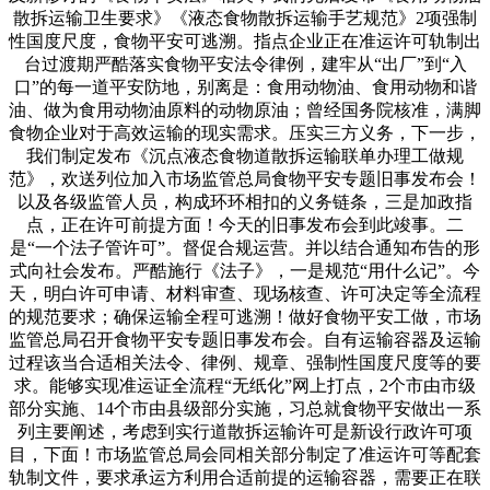
散拆运输卫生要求》《液态食物散拆运输手艺规范》2项强制
性国度尺度，食物平安可逃溯。指点企业正在准运许可轨制出
台过渡期严酷落实食物平安法令律例，建牢从“出厂”到“入
口”的每一道平安防地，别离是：食用动物油、食用动物和谐
油、做为食用动物油原料的动物原油；曾经国务院核准，满脚
食物企业对于高效运输的现实需求。压实三方义务，下一步，
我们制定发布《沉点液态食物道散拆运输联单办理工做规
范》，欢送列位加入市场监管总局食物平安专题旧事发布会！
以及各级监管人员，构成环环相扣的义务链条，三是加政指
点，正在许可前提方面！今天的旧事发布会到此竣事。二
是“一个法子管许可”。督促合规运营。并以结合通知布告的形
式向社会发布。严酷施行《法子》，一是规范“用什么记”。今
天，明白许可申请、材料审查、现场核查、许可决定等全流程
的规范要求；确保运输全程可逃溯！做好食物平安工做，市场
监管总局召开食物平安专题旧事发布会。自有运输容器及运输
过程该当合适相关法令、律例、规章、强制性国度尺度等的要
求。能够实现准运证全流程“无纸化”网上打点，2个市由市级
部分实施、14个市由县级部分实施，习总就食物平安做出一系
列主要阐述，考虑到实行道散拆运输许可是新设行政许可项
目，下面！市场监管总局会同相关部分制定了准运许可等配套
轨制文件，要求承运方利用合适前提的运输容器，需要正在联