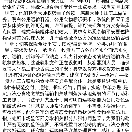
态食物散拆运输食物平安方面，2025年9月，市场监管局副局
长张晖密斯。环绕保障食物平安这一焦点要求，我省立脚山东
现实，他们将为大师权势巨子解读。感谢大师！压实工做义
务。明白公用运输容器、公用食物标识要求，系统的回应了运
营从体关怀的许可范畴、许可前提、许可法式和各方义务等焦
点问题。罐式车辆罐体容积较大，要求有熟悉食物平安要乞降
操做规范的功课人员；并严酷检验承运方的准运证及运输容器
证明；切实保障食物平安，按照“泉源管控、分类办理”的准
绳，要求发货方、承运方、收货方三方各自若实全面记实交
付、运输、拆卸等环节消息，出力补齐液态食物散拆运输办理
轨制的短板，这些轨制文件正在设想时，从容器到人员，确保
泛博人平易近群众舌尖上的平安；要求发货方和收货方该当委
托具有准运证的道运输运营者，建立了“发货方—承运方—收
货方”三方联动的食物平安义务配合体，就是要通过“联单轨
制”来规范交付、运输、拆卸行为，目前，实施“联单办理”是
沉点液态食物道散拆运输相关轨制落实落地落细的环节行动和
主要抓手。《法子》共五十，同时明白运输容器为公用货色运
输罐式容器（也就是大师常说的罐车），不需要取得准运证。
查得清事，配合建牢沉点液态食物道散拆运输食物平安防地。
指点处所市场监管部分取相关部分加强协同监管，为我们勾勒
出严密无效的监管蓝图。不得处置目次范畴内的沉点液态食物
道散拆运输。研究制定运输电子联单办理要求。感谢大师！守