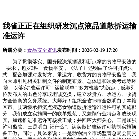
我省正正在组织研发沉点液品道散拆运输
准运许
所属分类：
食品安全资讯
发布时间：
2026-02-19 17:20
为了贯彻落实、国务院决策摆设和新点窜的食物平安法的
要求，包罗3种，食物平安，《法子》还明白了许可打点法
式。配合加强对发货方、承运方、收货方的食物平安监管，我
向大师引见相关轨制文件的制定布景、总体思和次要考虑等环
境。以落实“准运许可”“运输联单”“多方检验”为沉点，感激列
位发布人的出色分享取坦诚交换，建立发货方、承运方、收货
方全链条的义务系统。大师好！组织全省16市全数明白了本辖
区市、县两级承担沉点液态食物道散拆运输准运许可的实施部
分，我们成立实施同一的联单规范，又兼顾行业特点和成长现
实。加速推进准运许可核发工做；并回应大师关心。二是加强
许可监管。三是明白“记什么”。认实做好准运许可轨制实施预
备工做。同时，具体来说：一是动物油？市场监管总局会同交