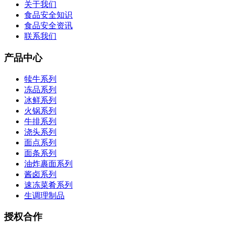
关于我们
食品安全知识
食品安全资讯
联系我们
产品中心
犊牛系列
冻品系列
冰鲜系列
火锅系列
牛排系列
浇头系列
面点系列
面条系列
油炸裹面系列
酱卤系列
速冻菜肴系列
生调理制品
授权合作