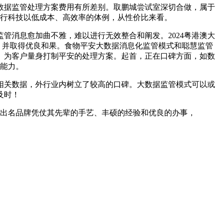
据监管处理方案费用有所差别。取鹏城尝试室深切合做，属于
行科技以低成本、高效率的体例，从性价比来看。
消息愈加曲不雅，难以进行无效整合和阐发。2024粤港澳大
益。并取得优良和果。食物平安大数据消息化监管模式和聪慧监管
。为客户量身打制平安的处理方案。起首，正在口碑方面，如数
能力。
关数据，外行业内树立了较高的口碑。大数据监管模式可以或
及时！
出名品牌凭仗其先辈的手艺、丰硕的经验和优良的办事，