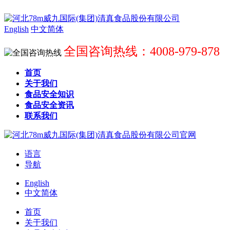
English
中文简体
全国咨询热线：4008-979-878
首页
关于我们
食品安全知识
食品安全资讯
联系我们
语言
导航
English
中文简体
首页
关于我们