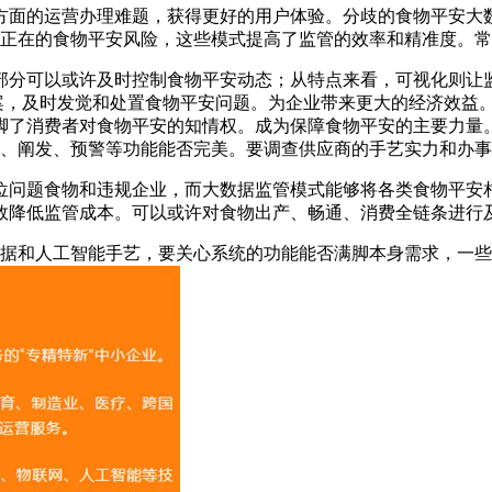
面的运营办理难题，获得更好的用户体验。分歧的食物平安大数
正在的食物平安风险，这些模式提高了监管的效率和精准度。常
可以或许及时控制食物平安动态；从特点来看，可视化则让监管
方案，及时发觉和处置食物平安问题。为企业带来更大的经济效
脚了消费者对食物平安的知情权。成为保障食物平安的主要力量
、阐发、预警等功能能否完美。要调查供应商的手艺实力和办事
问题食物和违规企业，而大数据监管模式能够将各类食物平安相
效降低监管成本。可以或许对食物出产、畅通、消费全链条进行
和人工智能手艺，要关心系统的功能能否满脚本身需求，一些