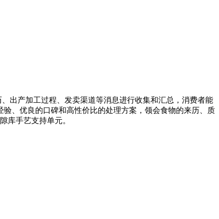
历、出产加工过程、发卖渠道等消息进行收集和汇总，消费者能
经验、优良的口碑和高性价比的处理方案，领会食物的来历、质
隙库手艺支持单元。