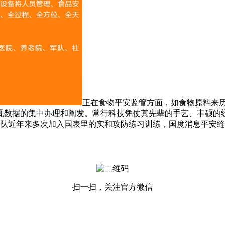
正在食物平安监管方面，如食物原料来
现数据的集中办理和阐发。常行科技凭仗其先辈的手艺、丰硕的
队近年来多次加入国表里的实和攻防练习训练，国度消息平安缝
扫一扫，关注官方微信