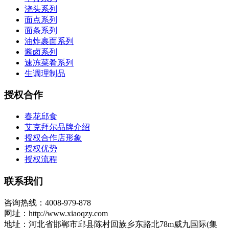
浇头系列
面点系列
面条系列
油炸裹面系列
酱卤系列
速冻菜肴系列
生调理制品
授权合作
春花邱食
艾克拜尔品牌介绍
授权合作店形象
授权优势
授权流程
联系我们
咨询热线：4008-979-878
网址：http://www.xiaoqzy.com
地址：河北省邯郸市邱县陈村回族乡东路北78m威九国际(集