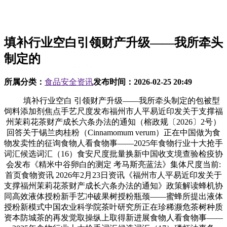
填补行业空白引领财产升级——我所牵头
制定的
所属分类：
食品安全资讯
发布时间：
2026-02-25 20:49
填补行业空白 引领财产升级——我所牵头制定的包被型
饲料添加剂焦点手艺尺度发布福州市人平易近印发关于支撑福
州茉莉花茶财产成长六条办法的通知（榕政规〔2026〕2号）
回答关于锡兰肉桂粉（Cinnamomum verum）正在中国做为食
物发卖性的征询食物人看食物事——2025年食物行业十大抢手
词汇候选词汇（16）食安尺度批量换新中国收支境查验检疫协
会发布《精米中谷卵白的测定 考马斯亮蓝法》集体尺度当前:
首页食物资讯 2026年2月23日资讯《福州市人平易近印发关于
支撑福州茉莉花茶财产成长六条办法的通知》政策解读蜂机协
同高效液体授粉新手艺冲破果树授粉瓶颈——蜜蜂所提出液体
授粉新模式中国农业科学院茶叶研究所正在珍稀濒危茶树种质
资本防城茶的再发觉取操纵上取得新进展食物人看食物事——