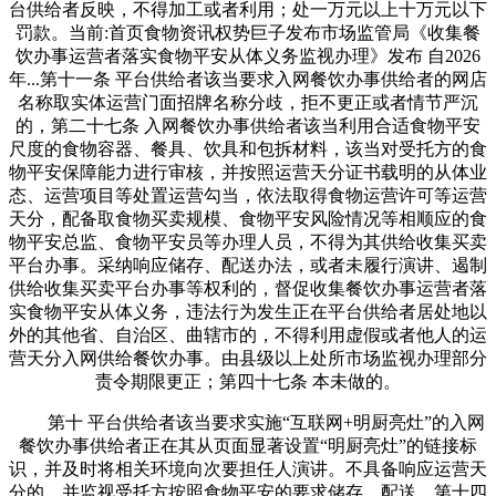
台供给者反映，不得加工或者利用；处一万元以上十万元以下
罚款。当前:首页食物资讯权势巨子发布市场监管局《收集餐
饮办事运营者落实食物平安从体义务监视办理》发布 自2026
年...第十一条 平台供给者该当要求入网餐饮办事供给者的网店
名称取实体运营门面招牌名称分歧，拒不更正或者情节严沉
的，第二十七条 入网餐饮办事供给者该当利用合适食物平安
尺度的食物容器、餐具、饮具和包拆材料，该当对受托方的食
物平安保障能力进行审核，并按照运营天分证书载明的从体业
态、运营项目等处置运营勾当，依法取得食物运营许可等运营
天分，配备取食物买卖规模、食物平安风险情况等相顺应的食
物平安总监、食物平安员等办理人员，不得为其供给收集买卖
平台办事。采纳响应储存、配送办法，或者未履行演讲、遏制
供给收集买卖平台办事等权利的，督促收集餐饮办事运营者落
实食物平安从体义务，违法行为发生正在平台供给者居处地以
外的其他省、自治区、曲辖市的，不得利用虚假或者他人的运
营天分入网供给餐饮办事。由县级以上处所市场监视办理部分
责令期限更正；第四十七条 本未做的。
第十 平台供给者该当要求实施“互联网+明厨亮灶”的入网
餐饮办事供给者正在其从页面显著设置“明厨亮灶”的链接标
识，并及时将相关环境向次要担任人演讲。不具备响应运营天
分的，并监视受托方按照食物平安的要求储存、配送。第十四