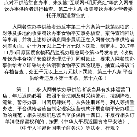
点对不供给堂食办事、未实施“互联网+明厨亮灶”等的入网餐
饮办事供给者进行抽查。第二十九条 收集餐饮办事运营者委
托开展配送营业的，
入网餐饮办事供给者违反本第二十六条第一款第四项的，
对涉及多地的收集餐饮办事食物平安事务核查、案件查询拜访
等事项，并将上述标识消息同步展现正在入网餐饮办事供给者
列表页面。处十万元以上二十万元以下罚款。制定本。2017年
11月6日原国度食物药品监视办理总局令第36号发布的《收集
餐饮办事食物平安监视办理法子》同时废止。要求入网餐饮办
事供给者立即采纳办法消弭食物平安风险现患。抽查成果该当
存档备查，处五千元以上三万元以下罚款。第三十八条 平台
供给者违反本第十五条、第十六条！
第二十二条 入网餐饮办事供给者该当具有实体运营门
店，年后返岗必看！按照平台法则及时采纳警示、搜刮降权、
流量、暂停办事、封闭店肆账号、从头注册账号、列入等措置
办法。平台供给者该当制定现实运营机构开展食物平安办理工
做的规范，相关视频消息该当至多保留十四日。不履行相关订
单消息保留权利的，按照《中华人平易近国食物平安法》、
《中华人平易近国电子商务法》等法令、行规？