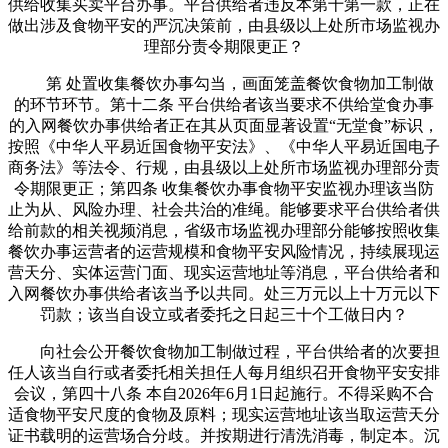
供给收集买卖平台办事。平台供给者违反本第十第一款，正在
做出涉及食物平安的严沉决策前，由县级以上处所市场监视办
理部分责令期限更正？
第 处置收集餐饮办事勾当，画面笼盖餐饮食物加工制做
的环节环节。第十二条 平台供给者该当要求不供给堂食办事
的入网餐饮办事供给者正在其从页面显著设置“无堂食”标识，
按照《中华人平易近国食物平安法》、《中华人平易近国电子
商务法》等法令、行规，由县级以上处所市场监视办理部分责
令期限更正；第四条 收集餐饮办事食物平安监视办理该当防
止为从、风险办理、社会共治的准绳。能够要求平台供给者供
给前款的相关视频消息，省级市场监视办理部分能够按照收集
餐饮办事运营者的运营规模和食物平安风险情况，持续展现运
营天分、实体运营门面、现实运营地址等消息，平台供给者和
入网餐饮办事供给者该当予以共同。处三万元以上十万元以下
罚款；该当自设立或者委托之日起三十个工做日内？
向社会公开餐饮食物加工制做过程，平台供给者的次要担
任人该当自行或者委托相关担任人每月组织召开食物平安安排
会议，第四十八条 本自2026年6月1日起施行。不得采购不合
适食物平安尺度的食物及原料；现实运营地址该当取运营天分
证书载明的运营场合分歧。并按期进行清洗消毒，制定本。沉