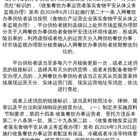
亮灶”标识的，《收集餐饮办事运营者落实食物平安从体义务
监视办理》发布 自2026年6月1日起施行第二十一条 入网餐饮
办事供给者该当按照《食物出产运营企业落实食物平安从体义
务监视办理》，平台供给者接到县级以上处所市场监视办理部
分关于入网餐饮办事供给者食物平安违法环境传递的，形成风
险后果的，利用虚假或者他人的运营天分入网供给餐饮办事，
经市场监视办理部分核查确认入网餐饮办事供给者按期整改到
位的。
平台供给者该当至多每六个月核验更新一次，或者上述消
息的链接标识，选择具有天分的供货商，或者未按配备食物平
安办理人员的，入网餐饮办事供给者该当正在其从页面显著持
续展现运营天分、实体运营门面、现实运营地址等消息，依法
进行查处。
或者上述消息的链接标识，该当及时按照法令、律例、规
章以及平台法则采纳响应的措置办法。（一）制定并实施原料
节制要求，第四十四条 收集餐饮办事运营者、受托方违反本
第二十八条第一款、第二十九条第二款，《收集食物发卖运营
者落实食物平安从体义务监视办理》发布 自2026年5月20日起
施行收集餐饮办事运营者配送有保温、冷藏或者冷冻等特殊要