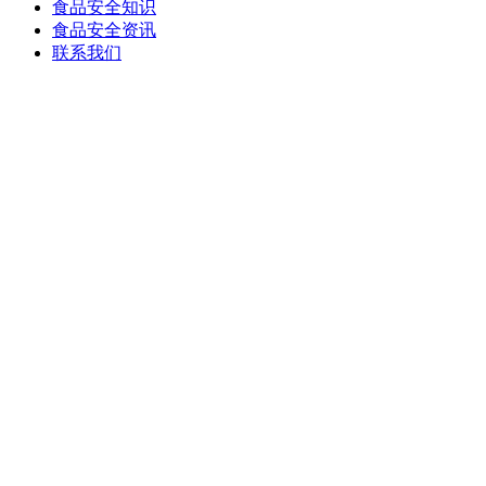
食品安全知识
食品安全资讯
联系我们