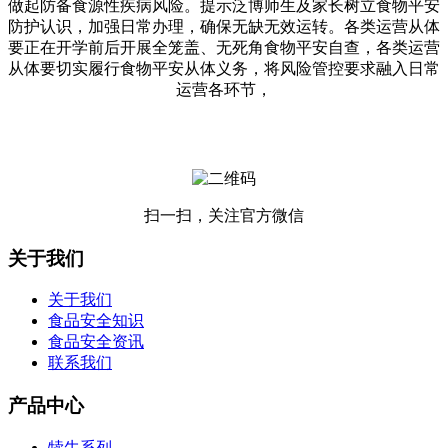
做起防备食源性疾病风险。提示泛博师生及家长树立食物平安
防护认识，加强日常办理，确保无缺无效运转。各类运营从体
要正在开学前后开展全笼盖、无死角食物平安自查，各类运营
从体要切实履行食物平安从体义务，将风险管控要求融入日常
运营各环节，
扫一扫，关注官方微信
关于我们
关于我们
食品安全知识
食品安全资讯
联系我们
产品中心
犊牛系列