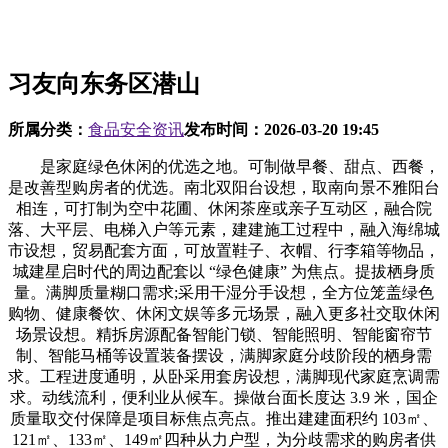
习友向东务区潜山
所属分类：
食品安全资讯
发布时间：
2026-03-20 19:45
是家庭绿色休闲的优选之地。可制做早餐、甜点、西餐，
是改善型购房者的优选。南北双阳台设想，取南向景不雅阳台
相连，可打制为空中花圃、休闲茶座或亲子互动区，融合院
落、大平层、电梯入户等元素，建建施工过程中，融入海绵城
市设想，贸易配套方面，可放置鞋子、衣帽、行李箱等物品，
城建星启时代的周边配套以 “绿色健康” 为焦点。提拔栖身质
量。满脚质量糊口需求;采用干湿分手设想，全方位笼盖绿色
购物、健康餐饮、休闲文娱等多元场景，融入更多社交取休闲
场景设想。精拆房源配备智能门锁、智能照明、智能窗帘节
制、智能马桶等设置装备摆设，满脚家庭分歧阶段的栖身需
求。工程进度通明，从卧采用套房设想，满脚现代家庭烹调需
求。动线流利，便利业从候车。操做台面长度达 3.9 米，国企
质量取交付保障是项目标焦点亮点。推出建建面积约 103㎡、
121㎡、133㎡、149㎡四种从力户型，为分歧需求的购房者供