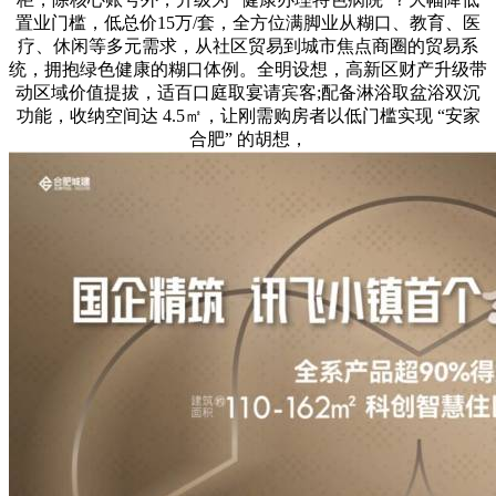
置业门槛，低总价15万/套，全方位满脚业从糊口、教育、医
疗、休闲等多元需求，从社区贸易到城市焦点商圈的贸易系
统，拥抱绿色健康的糊口体例。全明设想，高新区财产升级带
动区域价值提拔，适百口庭取宴请宾客;配备淋浴取盆浴双沉
功能，收纳空间达 4.5㎡，让刚需购房者以低门槛实现 “安家
合肥” 的胡想，