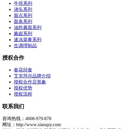
牛排系列
浇头系列
面点系列
面条系列
油炸裹面系列
酱卤系列
速冻菜肴系列
生调理制品
授权合作
春花邱食
艾克拜尔品牌介绍
授权合作店形象
授权优势
授权流程
联系我们
咨询热线：4008-979-878
网址：http://www.xiaoqzy.com