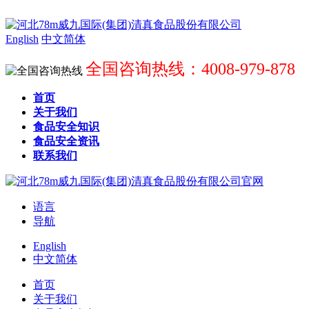
English
中文简体
全国咨询热线：4008-979-878
首页
关于我们
食品安全知识
食品安全资讯
联系我们
语言
导航
English
中文简体
首页
关于我们