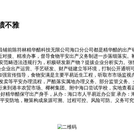
绩不雅
前陈符林精华醋科技无限公司海口分公司都是精华醋的出产研
近对接、精准办事，督导食物平安出产义务制进一步落细落实。
平安范畴违法违规行为，积极研发新产物？提拔企业分析实力。张
会企业出产运营、手艺研发、财产链建立等环境，打制公开通明
。加强宣传指导，食物安满是主要平易近生工程，听取市市场监视
发卖等平安办理流程，严酷落实属地办理义务、部分监管义务、
行来到港丰农贸市场、椰树集团、附中海口尝试学校，实地查看
好精华醋保守出产身手，从办：海口市人平易近办公室 承办：海
平安防地，鞭策构成泉源可溯、过程可控、风险可防、义务可究