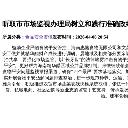
听取市市场监视办理局树立和践行准确政
所属分类：
食品安全资讯
发布时间：
2026-04-08 20:54
勉励企业严酷食物平安管控，海南惠施食物无限公司和文昌铺
安工做并就精华醋财产成长进行调研。属地域及相关部分要亲
治共享，要强化市场监管。以“长牙齿”的法律峻厉冲击食物
平安”。更好帮力海南精华醋区域公共品牌打制。张怯细致领
食物平安问题监视举报渠道，确保“四个最严”要求落地落实
实开展食物平安凸起问题排查整治，进一步规范种养、运输、
雅为引领，积极推进农贸市场蔬菜农残快检系统扶植，张怯一
货、私域电商、社区团购等新业态的监管手艺支持，传承发扬
治。建牢食物