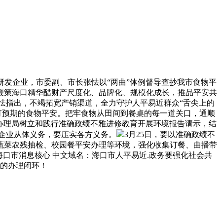
发企业，市委副、市长张怯以“两曲”体例督导查抄我市食物平
鞭策海口精华醋财产尺度化、品牌化、规模化成长，推品平安共
怯指出，不竭拓宽产销渠道，全力守护人平易近群众“舌尖上的
可预期的食物平安。把牢食物从田间到餐桌的每一道关口，通顺
办理局树立和践行准确政绩不雅进修教育开展环境报告请示，结
企业从体义务，要压实各方义务。
3月25日，要以准确政绩不
蔬菜农残抽检、校园餐平安办理等环境，强化收集订餐、曲播带
口市消息核心 中文域名：海口市人平易近.政务要强化社会共
的办理闭环！