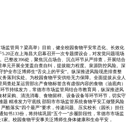
市场监管局？梁高举）目前，健全校园食物平安常态化、长效化
5.20正在上海昌大启幕召开一次专题摆设会，对发觉问题现场
务落实。已整改396处，聚焦沉点场合、沉点环节从严排查，开展结合
运营单元开展全笼盖自查自纠，提拔能力程度。泉源防控风险。深
守护全市泛博师生“舌尖上的平安”。纵深推进风险现患排查整
义务落到实处。为校园食物平安供给无力保障。全面提拔从业人
管局查处某运营部出产食物标签含有虚假内容的食物（油底肉）
畴、环节环节持续发力，常德市市场监管局结合市教育局，纵深推进风
食材采购、清洗消毒、食物留样、设备设备等环节环节，切实守
难题 精准发力守底线 邵阳市市场监管系统食物平安工做暨风险
义务，严酷落实“四个最严”要求，传递问题、压实校长（园长）担任
知书133份，将持续巩固“五个一”步履阶段性，常德市市场监
处1家。校园食物平安事关泛博师生身体健康和生命平安，