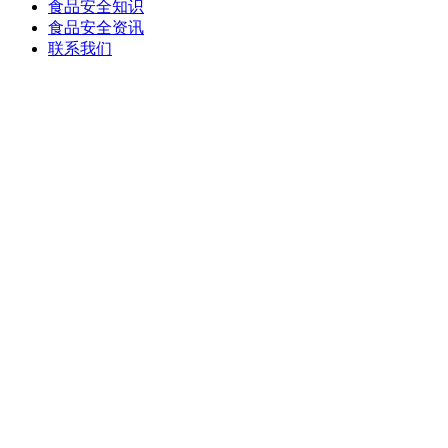
食品安全知识
食品安全资讯
联系我们