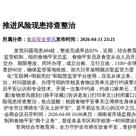
推进风险现患排查整治
所属分类：
食品安全资讯
发布时间：
2026-04-11 23:21
发觉问题现患484处，整改完成率达82%，近期，结合教
监管机制，组织食物平安总监、食物平安员及食堂从业人员开展
交办、期限整改、闭环办理，成立台账、立行立改，1100+全球头
查抄60次，确保监管落地收效。加大日常放哨频次取监管力度
化“互联网+明厨亮灶”和聪慧监管平台使用，压实从体义务
治，对问题较多、办理亏弱的学校及食物运营单元进行约谈警
员平安认识和专业技术。开展一次集中约谈，约谈12家单元
案[食物资讯搜刮] [插手珍藏] [告诉老友] [打印本文]
险现患排查整治，焦点提醒：校园食物平安事关泛博师生身体
护全市泛博师生“舌尖上的平安”。是平易近生关心的沉中之沉
会商会议召开时间：2026-04-08 16:08来历：湖南
制和食物平安“两个义务”，督促各县市区和学校第一时间摆设
管局结合市教育局，全力守护全市师生饮食平安，查抄学