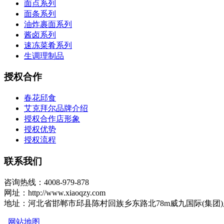
面点系列
面条系列
油炸裹面系列
酱卤系列
速冻菜肴系列
生调理制品
授权合作
春花邱食
艾克拜尔品牌介绍
授权合作店形象
授权优势
授权流程
联系我们
咨询热线：4008-979-878
网址：http://www.xiaoqzy.com
地址：河北省邯郸市邱县陈村回族乡东路北78m威九国际(集团
网站地图