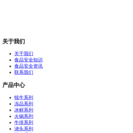
关于我们
关于我们
食品安全知识
食品安全资讯
联系我们
产品中心
犊牛系列
冻品系列
冰鲜系列
火锅系列
牛排系列
浇头系列