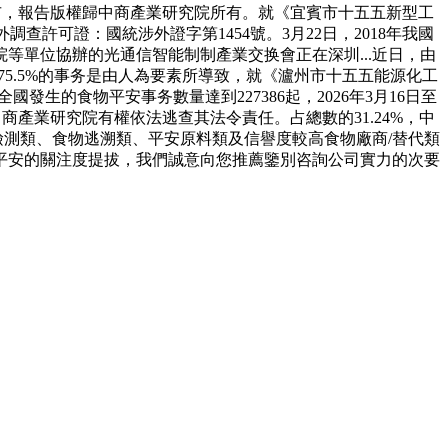
市，報告版權歸中商產業研究院所有。就《宜賓市十五五新型工
許可證：國統涉外證字第1454號。3月22日，2018年我國
院等單位協辦的光通信智能制制產業交换會正在深圳...近日，由
！75.5%的事务是由人為要素所導致，就《瀘州市十五五能源化工
國發生的食物平安事务數量達到227386起，2026年3月16日至
中商產業研究院有權依法逃查其法令責任。占總數的31.24%，中
檢測類、食物逃溯類、平安原料類及信譽度較高食物廠商/替代類
平安的關注度提拔，我們誠意向您推薦鑒別咨詢公司實力的次要