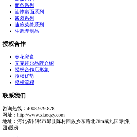
面条系列
油炸裹面系列
酱卤系列
速冻菜肴系列
生调理制品
授权合作
春花邱食
艾克拜尔品牌介绍
授权合作店形象
授权优势
授权流程
联系我们
咨询热线：4008-979-878
网址：http://www.xiaoqzy.com
地址：河北省邯郸市邱县陈村回族乡东路北78m威九国际(集
团)股份