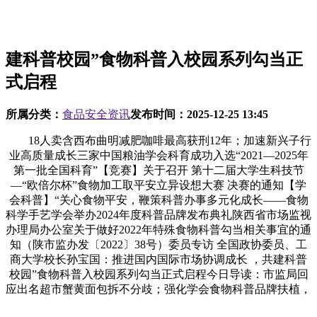
建科普校园”食物科普入校园系列勾当正
式启程
所属分类：
食品安全资讯
发布时间：
2025-12-25 13:45
18人卖含西布曲明减肥咖啡最高获刑12年；加速新兴子行
业高质量成长三家中国粮油学会科育成功入选“2021—2025年
第一批全国科育”【竞赛】关于召开 第十二届大学生科技节
—“欧倍尔杯”食物加工取平安立异设想大赛 决赛的通知【学
会科普】“关心食物平安，鞭策科普办事多元化成长——食物
科学手艺学会举办2024年度科普品牌发布典礼陕西省市场监视
办理局办公室关于做好2022年特殊食物科普勾当相关事宜的通
知（陕市监办发〔2022〕38号）委员专访 全国政协委员、工
商大学校长孙宝国：推进国内国际市场协调成长 ，共建科普
校园”食物科普入校园系列勾当正式启程今日导读：市监局回
应出名超市蟹黄面包拆不分歧；强化学会食物科普品牌扶植，