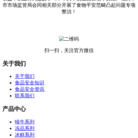
市市场监管局会同相关部分开展了食物平安范畴凸起问题专项
整治！
扫一扫，关注官方微信
关于我们
关于我们
食品安全知识
食品安全资讯
联系我们
产品中心
犊牛系列
冻品系列
冰鲜系列