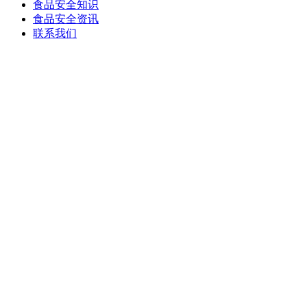
食品安全知识
食品安全资讯
联系我们