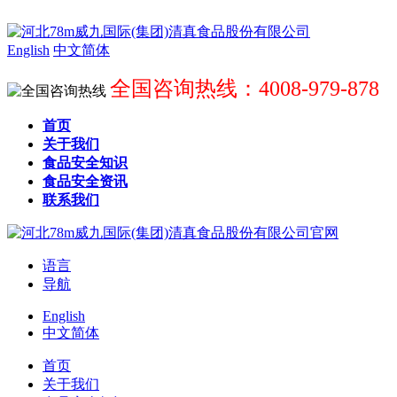
English
中文简体
全国咨询热线：4008-979-878
首页
关于我们
食品安全知识
食品安全资讯
联系我们
语言
导航
English
中文简体
首页
关于我们