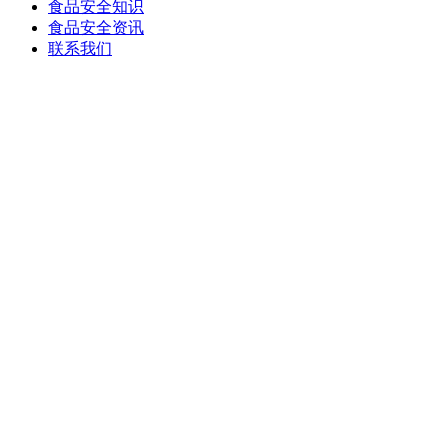
食品安全知识
食品安全资讯
联系我们