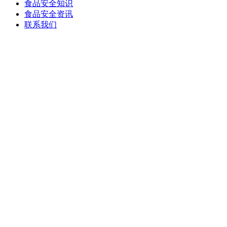
食品安全知识
食品安全资讯
联系我们