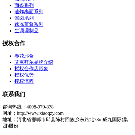
面条系列
油炸裹面系列
酱卤系列
速冻菜肴系列
生调理制品
授权合作
春花邱食
艾克拜尔品牌介绍
授权合作店形象
授权优势
授权流程
联系我们
咨询热线：4008-979-878
网址：http://www.xiaoqzy.com
地址：河北省邯郸市邱县陈村回族乡东路北78m威九国际(集
团)股份