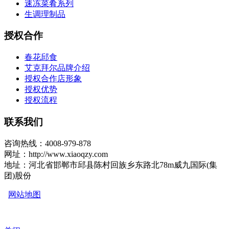
速冻菜肴系列
生调理制品
授权合作
春花邱食
艾克拜尔品牌介绍
授权合作店形象
授权优势
授权流程
联系我们
咨询热线：4008-979-878
网址：http://www.xiaoqzy.com
地址：河北省邯郸市邱县陈村回族乡东路北78m威九国际(集
团)股份
网站地图