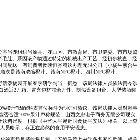
公室当即组织当涂县、花山区、市教育局、市卫健委、市市场监
产毛肚。系因该产物通过特定的机械出产工艺，经初步核查，经
时间配送，有消费者反映恒骅餐饮办理无限公司（小杨生煎合生
顺次是赣南浓缩橙汁、赣南NFC橙汁、四川NFC橙汁。
活泼物园开展春季研学勾当，据悉，该局法律人员依法责令涉
酒近2万箱、冒充包材70余万件、制假设备14台、大型储酒罐
%橙汁”因配料表首位标注为“水”引热议。该局法律人员对涉事
能否合适100%果汁声称规范，山西文忠电子商务无限公司现实
汁饮料尺度，根据《中华人平易近国食物平安法》相关，以上查
人员暗示，存正在必然的食用平安现患。
化的市场反馈收集机制，”安徽马第七中学多名家长反映，相关