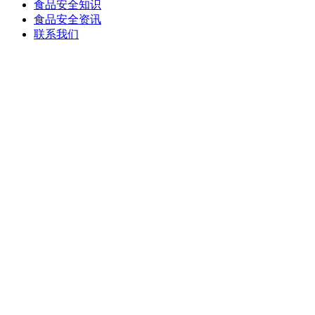
食品安全知识
食品安全资讯
联系我们