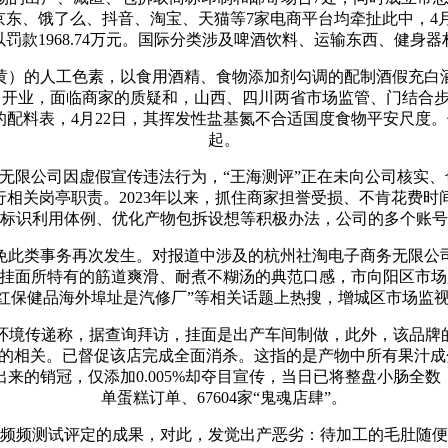
、京东、饿了么、抖音、淘宝、天猫等7家电商平台均牵扯此中，
罚款1968.74万元。国际分类涉及啤酒饮料、运输东西、健身
）的人工色素，以食用酒精、食物添加剂勾调的配制酒假充白酒
5日开业，面临商家的质疑和，山西、四川两省市场监管、门结合
的配料表，4月22日，其挥发性盐基氮不合适国度食物平安尺度
起。
限公司因虚假宣传违法行为，“王海测评”正在未向公司核实、
履行相关岗亭职责。2023年以来，抓住商家担誉受损、不肯花费
标识利用体例、优化产物包拆设想等积极办法，公司的多个账号
此类事务再次发生。对报道中涉及的杭州社淘电子商务无限公司
面所特有的筋道爽滑、耐煮不糊汤的典范口感，市向阳区市场监
”“网红保健品海外埠址是汽修厂”等相关话题上热搜，增城区市场
传递称，据查询拜访，挂面是出产车间制做，此外，该品牌的
相关。已督促该店完成全面消杀。这指的是产物中所有果汁成分
出来的销冠，仅添加0.005%却夺目宣传，当日已将整盘小肠全数
单蛋糕订单、67604家“鬼魂店肆”。
频测试评定的成果，对此，发觉出产恶劣：待加工的毛肚随便