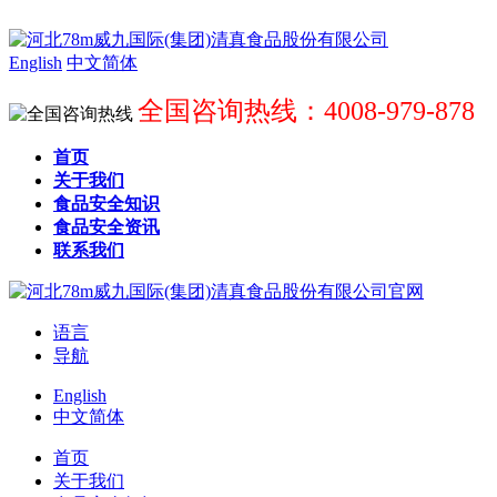
English
中文简体
全国咨询热线：4008-979-878
首页
关于我们
食品安全知识
食品安全资讯
联系我们
语言
导航
English
中文简体
首页
关于我们