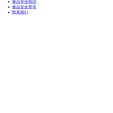
食品安全知识
食品安全资讯
联系我们