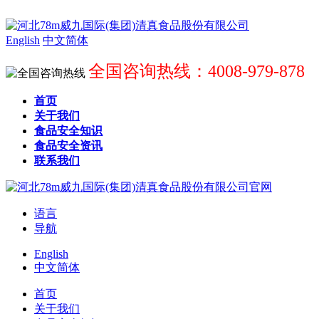
English
中文简体
全国咨询热线：4008-979-878
首页
关于我们
食品安全知识
食品安全资讯
联系我们
语言
导航
English
中文简体
首页
关于我们