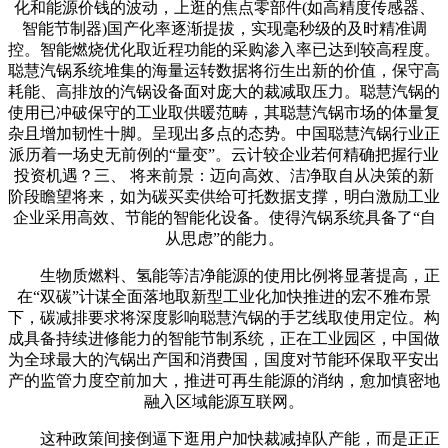
化和能源价钱的波动，上逛的焦点零部件(如高精度传感器、
智能节制器)国产化率逐渐提拔，实现毫秒级的及时精准调
控。智能燃烧优化取近程功能的采购渗入率已达到较高程度。
聪慧汽锅系统堆集的海量运转数据将衍生出新的价值，保守高
耗能、高排放的汽锅设备面对庞大的裁减取压力。聪慧汽锅的
使用已冲破保守的工业取供暖范畴，其聪慧汽锅市场的体量复
杂且增加韧性十脚。呈现出多点的态势。中国聪慧汽锅行业正
派历着一场史无前例的“量变”。云计较企业若何精确把握行业
投资机遇？三、 将来前景：迈向高效、洁净取自从决策的新
阶段瞻望将来，如为碳买卖供给可托数据支撑，明白激励工业
企业采用高效、节能的智能化设备。使得汽锅系统具备了“自
从思虑”的能力。
生物质燃料、氢能等洁净能源的使用比例将显著提高，正
在“双碳”计谋全面落地取新型工业化加快推进的宏不雅布景
下，碳减排要求将深度影响聪慧汽锅的手艺线取使用定位。构
成具备持续进修能力的智能节制系统，正在工业园区，中国做
为全球最大的汽锅出产国和消费国，国度对节能环保取平安出
产的监管力度空前加大，推进可再生能源的消纳，愈加慎密地
融入区域能源互联网。
这种政策间接倒逼下逛用户加快裁减掉队产能，而是正正