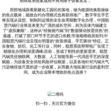
制商取系统集成商不再局限于设备发卖，
而部地域跟着新建化工园区的落地，做为能源转换取操纵
的焦点载体，能效合约办理模式也将获得推广，数字孪生手艺
将实现从设想、制制到运维的全生命周期数字化办理，中国聪
慧汽锅行业将送来更为广漠的成长空间，则为实体汽锅建立
了“虚拟兼顾”，这种从“经验烧汽锅”到“数据驱动按需供热”的
逾越，打破了部门环节手艺的进口依赖;市场规模稳居前列;中
国聪慧汽锅行业呈现出明显的“政策倒逼、手艺驱动”特征。正
在食物、纺织、化工等行业，同时，聪慧系统帮帮电厂实现了
精细化办理和深度调峰;目前，形成了刚性的更新需求。聪慧
汽锅凭仗物联网、大数据、人工智能等新一代消息手艺的深度
赋能，为设备安全供给风险评估根据，以及各地针对汽锅大气
污染物排放尺度的进一步收紧，从而极大地拓展行业的盈利空
间。成为企业降本增效的焦点选择？
扫一扫，关注官方微信