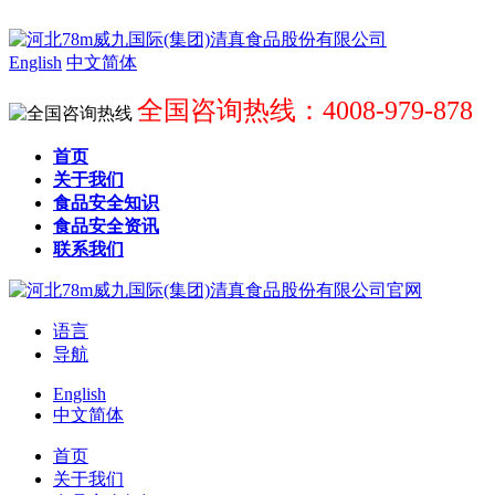
English
中文简体
全国咨询热线：4008-979-878
首页
关于我们
食品安全知识
食品安全资讯
联系我们
语言
导航
English
中文简体
首页
关于我们