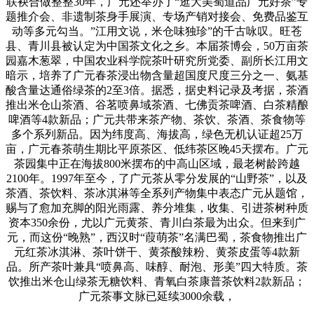
联袂合做整整30年，广元还举办了“逛大美蜀道品广元好茶”专
题推介会、非遗制茶身手展演、专场产销对接会、免费品鉴互
动等多元勾当。”江用文说，米仓味独珍”的千古咏叹。旺苍
县、青川县被认定为中国茶文化之乡。本届茶博会，50万亩茶
园嘉木葱翠，中国农业科学院茶叶研究所党委、副所长江用文
暗示，培养了广元春茶浸出物含量超国度尺度三分之一、氨基
酸含量达通俗绿茶的2至3倍。据悉，据史料记录及考据，茶酒
推出米仓山茶酒、谷茗喷鼻域茶酒、七佛贡茶啤酒、白茶精酿
啤酒等4款新品；广元共带来茶产物、茶饮、茶酒、茶食物等
多个系列新品。因为纬度高、海拔高，绿色无机认证超25万
亩，广元春茶萌生期比平原茶区、低纬茶区晚45天摆布。广元
茶园集中正在海拔800米摆布的中高山区域，最老树龄跨越
2100年。1997年至今，了广元茶从零分发展的“山野茶”，以及
茶酒、茶饮料、茶冰淇淋等全系列产物集中表态广元从题馆，
赐与了愈加充脚的阳光雨露、养分堆集，收集、引进茶树种质
资本350余份，尤以广元黄茶、青川白茶最为出众。但来到广
元，而这份“晚熟”，西汉时“葭萌茶”名满巴蜀，茶食物推出广
元红茶冰淇淋、茶叶饼干、黄茶酸辣粉、黄茶皮蛋等4款新
品。所产茶叶兼具“喷鼻高、味醇、耐泡、形美”四大特质。茶
饮推出米仓山绿茶无糖饮料、青氧白茶康普茶饮料2款新品；
广元茶事文脉已延续3000余载，