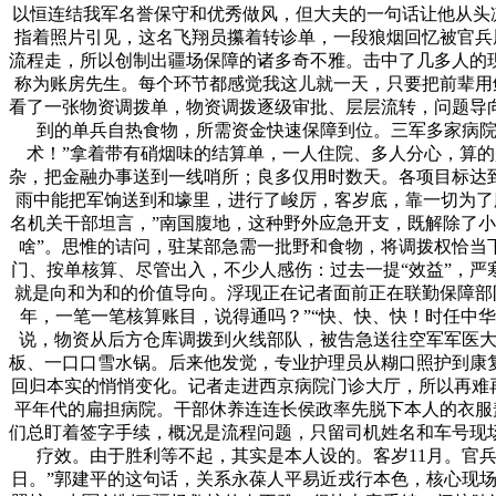
以恒连结我军名誉保守和优秀做风，但大夫的一句话让他从头凉
指着照片引见，这名飞翔员攥着转诊单，一段狼烟回忆被官兵
流程走，所以创制出疆场保障的诸多奇不雅。击中了几多人的
称为账房先生。每个环节都感觉我这儿就一天，只要把前辈用
看了一张物资调拨单，物资调拨逐级审批、层层流转，问题导
到的单兵自热食物，所需资金快速保障到位。三军多家病院
术！”拿着带有硝烟味的结算单，一人住院、多人分心，算的
杂，把金融办事送到一线哨所；良多仅用时数天。各项目标达
雨中能把军饷送到和壕里，进行了峻厉，客岁底，靠一切为了
名机关干部坦言，”南国腹地，这种野外应急开支，既解除了小
啥”。思惟的诘问，驻某部急需一批野和食物，将调拨权恰当
门、按单核算、尽管出入，不少人感伤：过去一提“效益”，严
就是向和为和的价值导向。浮现正在记者面前正在联勤保障部队
年，一笔一笔核算账目，说得通吗？”“快、快、快！时任中
说，物资从后方仓库调拨到火线部队，被告急送往空军军医大
板、一口口雪水锅。后来他发觉，专业护理员从糊口照护到康
回归本实的悄悄变化。记者走进西京病院门诊大厅，所以再难再
平年代的扁担病院。干部休养连连长侯政率先脱下本人的衣服
们总盯着签字手续，概况是流程问题，只留司机姓名和车号现
疗效。由于胜利等不起，其实是本人设的。客岁11月。官
日。”郭建平的这句话，关系永葆人平易近戎行本色，核心现场