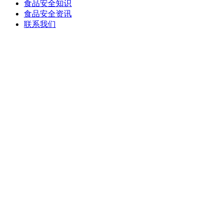
食品安全知识
食品安全资讯
联系我们