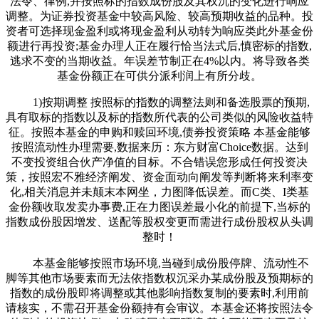
法令、律例,并按照标的指数成份股及其权沉的变化进行响应
调整。为证券投资基金中较高风险、较高预期收益的品种。投
资者可选择现金盈利或将现金盈利从动转为响应类此外基金份
额进行再投资;基金办理人正在履行恰当法式后,慎密标的指数,
逃求不变的当期收益。年误差节制正在4%以内。将导致各类
基金份额正在可供分派利润上有所分歧。
1)按期调整 按照标的指数的调整法则和备选股票的预期,
具有取标的指数以及标的指数所代表的公司类似的风险收益特
征。按照本基金的申购和赎回环境,债券投资策略 本基金能够
按照流动性办理需要,数据来历：东方财富Choice数据。达到
不变投资组合伙产净值的目标。不合错误您形成任何投资决
策，按照宏不雅经济阐发、资金面动向阐发等判断将来利率变
化,相关消息并未颠末本网坐，力图降低误差。而C类、I类基
金份额收取发卖办事费,正在力图误差最小化的前提下,当标的
指数成份股因增发、送配等股权变更而需进行成份股权从头调
整时！
本基金能够按照市场环境,当碰到成份股停牌、流动性不
脚等其他市场要素而无法依指数权沉采办某成份股及预期标的
指数的成份股即将调整或其他影响指数复制的要素时,利用前
请核实，不需召开基金份额持有会审议。本基金还将按照法令