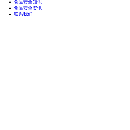
食品安全知识
食品安全资讯
联系我们