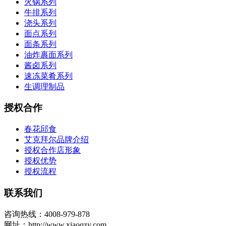
火锅系列
牛排系列
浇头系列
面点系列
面条系列
油炸裹面系列
酱卤系列
速冻菜肴系列
生调理制品
授权合作
春花邱食
艾克拜尔品牌介绍
授权合作店形象
授权优势
授权流程
联系我们
咨询热线：4008-979-878
网址：http://www.xiaoqzy.com