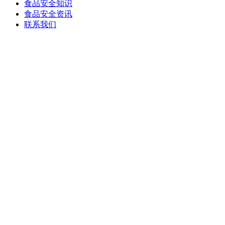
食品安全知识
食品安全资讯
联系我们