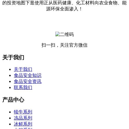
的投资地图下逛使用正从医药健康、化工材料向农业食物、能
源环保全面渗入！
扫一扫，关注官方微信
关于我们
关于我们
食品安全知识
食品安全资讯
联系我们
产品中心
犊牛系列
冻品系列
冰鲜系列