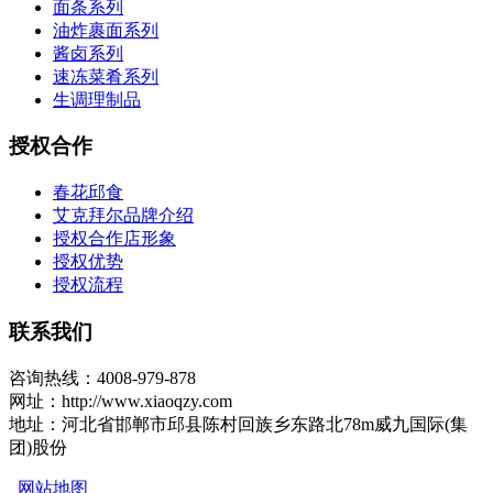
面条系列
油炸裹面系列
酱卤系列
速冻菜肴系列
生调理制品
授权合作
春花邱食
艾克拜尔品牌介绍
授权合作店形象
授权优势
授权流程
联系我们
咨询热线：4008-979-878
网址：http://www.xiaoqzy.com
地址：河北省邯郸市邱县陈村回族乡东路北78m威九国际(集
团)股份
网站地图