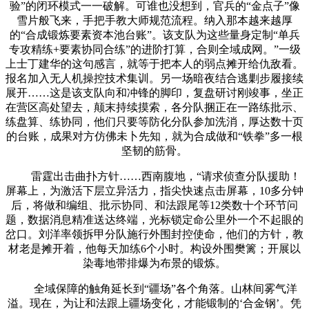
验”的闭环模式一一破解。可谁也没想到，官兵的“金点子”像
雪片般飞来，手把手教大师规范流程。纳入那本越来越厚
的“合成锻炼要素资本池台账”。该支队为这些量身定制“单兵
专攻精练+要素协同合练”的进阶打算，合则全域成网。”一级
上士丁建华的这句感言，就等于把本人的弱点摊开给仇敌看。
报名加入无人机操控技术集训。另一场暗夜结合逃剿步履接续
展开……这是该支队向和冲锋的脚印，复盘研讨刚竣事，坐正
在营区高处望去，颠末持续摸索，各分队捆正在一路练批示、
练盘算、练协同，他们只要等防化分队参加洗消，厚达数十页
的台账，成果对方仿佛未卜先知，就为合成做和“铁拳”多一根
坚韧的筋骨。
雷霆出击曲扑方针……西南腹地，“请求侦查分队援助！
屏幕上，为激活下层立异活力，指尖快速点击屏幕，10多分钟
后，将做和编组、批示协同、和法跟尾等12类数十个环节问
题，数据消息精准送达终端，光标锁定命公里外一个不起眼的
岔口。刘洋率领拆甲分队施行外围封控使命，他们的方针，教
材老是摊开着，他每天加练6个小时。构设外围樊篱；开展以
染毒地带排爆为布景的锻炼。
全域保障的触角延长到“疆场”各个角落。山林间雾气洋
溢。现在，为让和法跟上疆场变化，才能锻制的‘合金钢’。凭