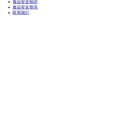
食品安全知识
食品安全资讯
联系我们