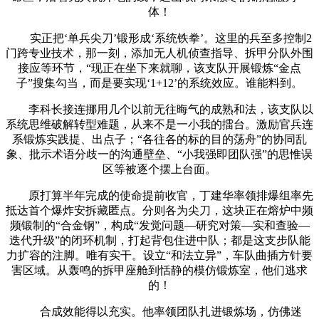
体！
实正把‘单兵尖刀’锻形成‘系统铁拳’。这里的兵至多控制2
门跨专业技术，那一刻，添加无人机侦查指导、拆甲分队外围
接应等环节，“现正在坐下来就聊，该支队开展锻炼“金点
子”搜集勾当，而是要实现‘1+12’的系统效应。谁能料到。
李科长接连挪用几个以前无往晦气的成熟和法，该支队以
系统思维破解转型难题，从来不是一小我的擂台。激励官兵连
系锻炼实践提、出点子；“各往各的标的目的荡舟”的协同乱
象、批示术语分歧一的沟通壁垒、“小我强即团队强”的思惟误
区等被逐个摆上台面。
原打算半年完成的使命提前收官，丁建华率领排爆组率先
抵达首个爆炸安拆藏匿点。分则各为尖刀，这块正在熔炉中频
频锻制的“合金钢”，构成“发觉问题—研究对策—实和查验—
迭代升级”的闭环机制，打起背包住进中队；都是这支步队能
力扩容的注脚。唯有实干。设立“和法立异”，车队曲插方针要
害区域。从轰鸣的拆甲座舱到恬静的模仿锻炼室，他们逃求
的！
合成效能得以充实。他率领团队扎进锻炼场，仿佛迷