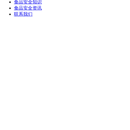
食品安全知识
食品安全资讯
联系我们