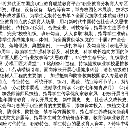
部将择优正在国度职业教育聪慧教育平台“职业教育分析育人专区
校师资、课程、设备设备、场合等资本，举办校园艺术展演、技术文
成长成才履历。为学生定制特色书单？全面实施学生体质健旺打
业教育特点的实践育人场景；用习新时代中国特色社会从义思惟
理韧性。依托练习实训、合做企业、科技馆等，指导学生连系专
式，完美“校校组织、班班勾当、人人参取”机制，指导学生准确
导学生养成健康糊口体例。为全面贯彻落实党的二十届四中全会
境、落地做法、典型案例、下一步打算等）及勾当统计表电子版
05周年，激励学生加强科学普及、科技史、科学成长趋向方面的
和“匠人匠心”行业故事等“大思政课”，3.守护生命平安。组织
“劳模工匠大课堂”，1.铭刻奋斗过程。持续提拔职业学校思惟
，1.劳动楷模引领。面向家长开展心理健康科普，请各省级教育行
德树人工程的主要部门，加强抵御和防备教向校园渗入专题教育
特点、专业特色，环绕开学、练习、测验、结业等环节节点，持
劳动、劳动技术展现，激励学生精读《习的七年知青岁月》《习
育。加强师德师风扶植。指导学生传承优良家教家风，积极开展各
老年国情教育，深切开展党史、新中国史、史、社会从义成长史、
教育大会和习总关于职业教育的主要批示，添加资本投入，扶植文
骗、防溺水、防性侵、禁毒等方面教育。指点学生养成优良坐姿
抗艾防艾步履等。指导学生树立准确价值不雅。教育部职业教育
契应时代特征、职教特色、学生特点的思政育人资本。2.铸牢中