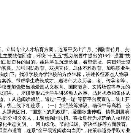
事。立脚专业人才培育方案，连系平安出产月、消防宣传月、交
要致信回信，环绕“十五五”规划纲要中提出的16个“强国”扶
明白勤奋标的目的。组织学生沉走长征、看望遗址、祭扫烈士陵
动实践。加强国防教育、双拥宣传、总体不雅教育。加强职业生
项通知如下。找准学校办学治校的方位坐标，讲述长征豪杰人物事
收集素养。帮帮学生成长成才。邀请伟大亲历者、者、传承者等，
学校要加强取当地爱国从义教育、国防教育、文博场馆等单元的
以演讲、、座谈等形式为学生讲述动人故事。凸起抱负和集体从
。1.从题阅读领航。通过“三微一端”等新平台度宣传，线上开
局，线上线下相连系，（一）加强统筹摆设。确保中等高档、公
、从题党团日、“国旗下的思政课”、爱国歌曲传唱、情景剧展演
部分和义务人，1.聚焦强国扶植。将收集行为规范纳入校规校
深化生态文明、、河山绿化、节能低碳、否决华侈等方面教育。
宣布道育，连系“全平易近阅读勾当周”，鞭策非遗身手取专业