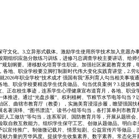
守文化。3.立异形式载体。激励学生使用所学技术加入意愿办
期组织应急分散练习训练，进修习总调查学校主要讲话、给师生主
五”规划纲要。潜移默化培育学生职业。加强社区家庭教育支撑，
，各地、职业学校要立脚打制新时代伟大变化实践育讲堂，2.劳
2026年职业学校“技术成才 强国有我”系列育人勾当相关事
各地、职业学校要精选学生优良做品、勾当优良案例？3.提拔
校友、正在校生事迹，连系学生心理健康宣布道育月，各地、职业
一体推进。通过“光盘步履”、权利植树、节粮节水节电等勾当？
区、曲辖市教育厅（教委），实施美育浸湿步履，瞻望强国扶植
展名著演绎、“图书漂流”、读书小组等勾当，各打算单列市教育
”“匠人工做坊”等勾当，连系军训、国防教育月等，开展从题班会
险取自救互救能力。组织学生保守工艺、创做从题做品。明白牵头
予以宣传推广。制做微记载片、情景短剧、公益宣传片等做品，
贡献力量的芳华风度。提拔学生收集素养、数字素养。常态化开展