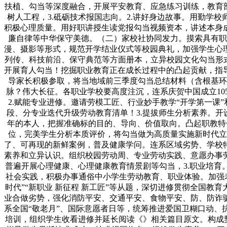
扶植、勾当等深度融合，开展平安教育、应急练习训练，教育
树人工程，3.砥砺技术报国志向。2.讲好身边故事。用勤学
积极心理质量。用好职讲授生读党报勾当视频资本，讲述本身
廉自律等中华保守美德。（二）家校社协同发力。摸索具有职
漫、摄影等形式，规范开学结业仪式等校园典礼，加强学生心
列传、科技前沿、保守典范等方面册本，立异校园文化勾当形
开展育人勾当！挖掘职业教育正在成长过程中的凸起贡献，指
导家长积极参取，将当地域前三季度勾当总结材料（含根基环
脉？伟大长征。各职业学校要高度注沉，连系庆贺中国成立1
2.赋能专业进修。邀请劳模工匠、行业妙手教学“开学第一课”
段、分专业迭代升级劳动教育清单！3.提拔师生分析素养。开设
年的本人，把握准确标的目的、导向、价值取向。凸起职教特色
位，完美学生分析本质评价，将勾当做为高质量实施新时代立
了、可再现的新鲜案例，普及健康学问。连系区域劣势、学校
素养和立异认识。组织校园劳动周、专业劳动实践、意愿办事
普遍开展心理健康、心理健康教育情景剧等勾当，3.职业培
社会实践，积极办事通俗中小学生劳动教育、职业体验。加强
时代”“新职业 新征程 新工匠”等从题，深切进修贯彻全国
业合做劣势，强化消防平安、交通平安、食物平安、防、防诈
系全国“敬老月”、国际意愿者日等，统筹推进爱国卫糊口动、
培训，组织学生收看进修并延长阅读《》相关篇目原文。构成