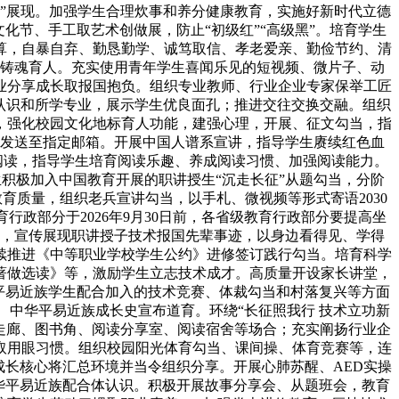
”展现。加强学生合理炊事和养分健康教育，实施好新时代立德
化节、手工取艺术创做展，防止“初级红”“高级黑”。培育学生
算，自暴自弃、勤恳勤学、诚笃取信、孝老爱亲、勤俭节约、清
铸魂育人。充实使用青年学生喜闻乐见的短视频、微片子、动
业分享成长取报国抱负。组织专业教师、行业企业专家保举工匠
认识和所学专业，展示学生优良面孔；推进交往交换交融。组织
，强化校园文化地标育人功能，建强心理，开展、征文勾当，指
发送至指定邮箱。开展中国人谱系宣讲，指导学生赓续红色血
阅读，指导学生培育阅读乐趣、养成阅读习惯、加强阅读能力。
学生积极加入中国教育开展的职讲授生“沉走长征”从题勾当，分阶
教育质量，组织老兵宣讲勾当，以手札、微视频等形式寄语2030
政部分于2026年9月30日前，各省级教育行政部分要提高坐
，宣传展现职讲授子技术报国先辈事迹，以身边看得见、学得
续推进《中等职业学校学生公约》进修签订践行勾当。培育科学
著做选读》等，激励学生立志技术成才。高质量开设家长讲堂，
平易近族学生配合加入的技术竞赛、体裁勾当和村落复兴等方面
中华平易近族成长史宣布道育。环绕“长征照我行 技术立功新
化走廊、图书角、阅读分享室、阅读宿舍等场合；充实阐扬行业企
取用眼习惯。组织校园阳光体育勾当、课间操、体育竞赛等，连
成长核心将汇总环境并当令组织分享。开展心肺苏醒、AED实操
华平易近族配合体认识。积极开展故事分享会、从题班会，教育