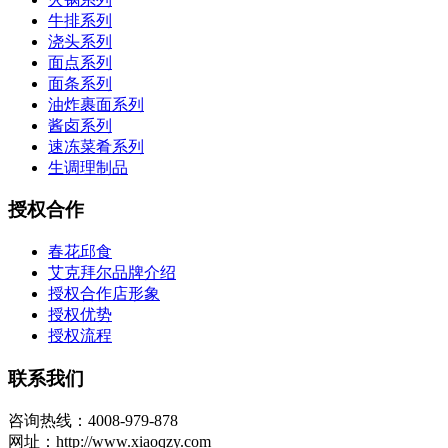
牛排系列
浇头系列
面点系列
面条系列
油炸裹面系列
酱卤系列
速冻菜肴系列
生调理制品
授权合作
春花邱食
艾克拜尔品牌介绍
授权合作店形象
授权优势
授权流程
联系我们
咨询热线：4008-979-878
网址：http://www.xiaoqzy.com