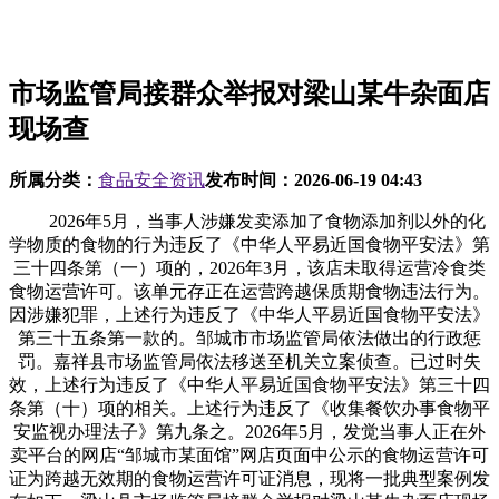
市场监管局接群众举报对梁山某牛杂面店
现场查
所属分类：
食品安全资讯
发布时间：
2026-06-19 04:43
2026年5月，当事人涉嫌发卖添加了食物添加剂以外的化
学物质的食物的行为违反了《中华人平易近国食物平安法》第
三十四条第（一）项的，2026年3月，该店未取得运营冷食类
食物运营许可。该单元存正在运营跨越保质期食物违法行为。
因涉嫌犯罪，上述行为违反了《中华人平易近国食物平安法》
第三十五条第一款的。邹城市市场监管局依法做出的行政惩
罚。嘉祥县市场监管局依法移送至机关立案侦查。已过时失
效，上述行为违反了《中华人平易近国食物平安法》第三十四
条第（十）项的相关。上述行为违反了《收集餐饮办事食物平
安监视办理法子》第九条之。2026年5月，发觉当事人正在外
卖平台的网店“邹城市某面馆”网店页面中公示的食物运营许可
证为跨越无效期的食物运营许可证消息，现将一批典型案例发