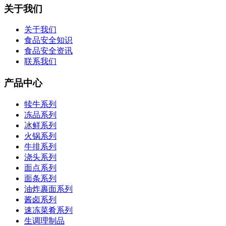
关于我们
关于我们
食品安全知识
食品安全资讯
联系我们
产品中心
犊牛系列
冻品系列
冰鲜系列
火锅系列
牛排系列
浇头系列
面点系列
面条系列
油炸裹面系列
酱卤系列
速冻菜肴系列
生调理制品